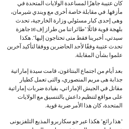
كان عتيبة جاهزًا لمساعدة الولايات المتحدة في
مأزقها. في مقابلة خاصة أخرى مع ويندي شيرمان،
وهى إحدى كبار مسئولي وزارة الخارجية، تحدث
بلهجة قوية قائلًا "طائراتنا من طراز إف 16 جاهزة
سيدتي، أخبرينا فقط متى تحتاجون إليها". هكذا
تحدث عتيبة وفقًا لأحد الحاضرين ووفقا لتأكيد آخرين
علموا بشأن المقابلة.
بعد أيام من اجتماع البنتاغون، قامت سيدة إماراتية
جذابة هى مريم المنصوري، والتى تعمل كطيار
مقاتل في الجيش الإماراتي، بقيادة ضربات إماراتية
على مواقع لتنظيم داعش بالتنسيق مع الولايات
المتحدة، كان هذا الأمر ضربة قوية.
"هذا رائع" هكذا عبر جو سكاربرو المذيع التلفزيونى